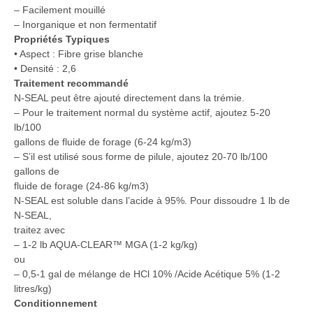
– Facilement mouillé
– Inorganique et non fermentatif
Propriétés Typiques
• Aspect : Fibre grise blanche
• Densité : 2,6
Traitement recommandé
N-SEAL peut être ajouté directement dans la trémie.
– Pour le traitement normal du système actif, ajoutez 5-20
lb/100
gallons de fluide de forage (6-24 kg/m3)
– S’il est utilisé sous forme de pilule, ajoutez 20-70 lb/100
gallons de
fluide de forage (24-86 kg/m3)
N-SEAL est soluble dans l’acide à 95%. Pour dissoudre 1 lb de
N-SEAL,
traitez avec
– 1-2 lb AQUA-CLEAR™ MGA (1-2 kg/kg)
ou
– 0,5-1 gal de mélange de HCl 10% /Acide Acétique 5% (1-2
litres/kg)
Conditionnement